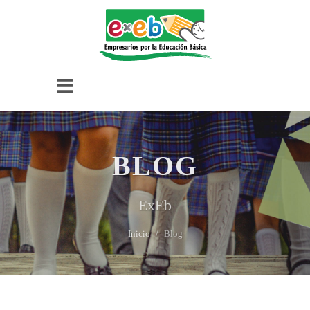
BLOG
ExEb
Inicio
Blog