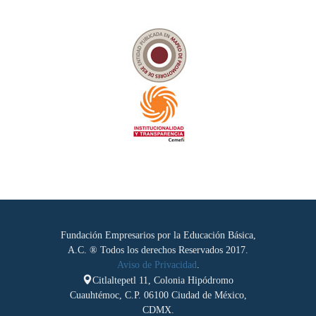
Fundación Empresarios por la Educación Básica,
A.C. ® Todos los derechos Reservados 2017.
Aviso de Privacidad
.
Citlaltepetl 11, Colonia Hipódromo
Cuauhtémoc, C.P. 06100 Ciudad de México,
CDMX.