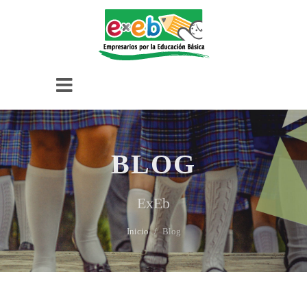
BLOG
ExEb
Inicio
Blog