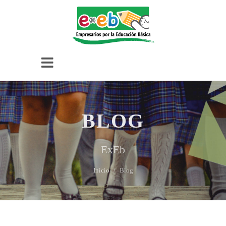
BLOG
ExEb
Inicio
Blog