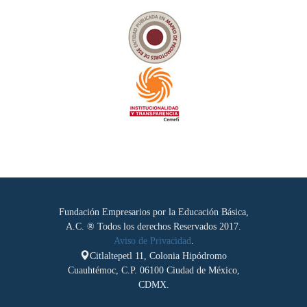
Fundación Empresarios por la Educación Básica,
A.C. ® Todos los derechos Reservados 2017.
Aviso de Privacidad
.
Citlaltepetl 11, Colonia Hipódromo
Cuauhtémoc, C.P. 06100 Ciudad de México,
CDMX.