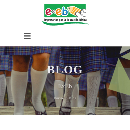
BLOG
ExEb
Inicio
Blog